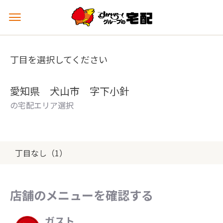
メ
ニ
ュ
ー
丁目を選択してください
を
開
く
愛知県 犬山市 字下小針
の宅配エリア選択
丁目なし（1）
店舗のメニューを確認する
ガスト