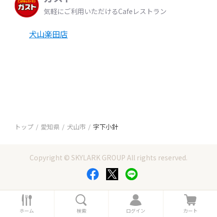
気軽にご利用いただけるCafeレストラン
犬山楽田店
トップ
愛知県
犬山市
字下小針
Copyright © SKYLARK GROUP All rights reserved.
ホ
検
ロ
カ
ー
索
グ
ー
ホーム
検索
ログイン
カート