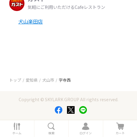
気軽にご利用いただけるCafeレストラン
犬山楽田店
トップ
愛知県
犬山市
字寺西
Copyright © SKYLARK GROUP All rights reserved.
ホ
検
ロ
カ
ー
索
グ
ー
ホーム
検索
ログイン
カート