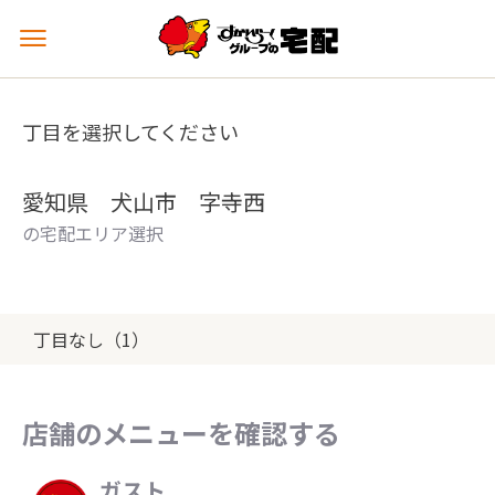
メ
ニ
ュ
ー
丁目を選択してください
を
開
く
愛知県 犬山市 字寺西
の宅配エリア選択
丁目なし（1）
店舗のメニューを確認する
ガスト