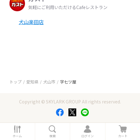
気軽にご利用いただけるCafeレストラン
犬山楽田店
トップ
愛知県
犬山市
字七ツ屋
Copyright © SKYLARK GROUP All rights reserved.
ホ
検
ロ
カ
ー
索
グ
ー
ホーム
検索
ログイン
カート