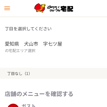
メ
ニ
ュ
ー
丁目を選択してください
を
開
く
愛知県 犬山市 字七ツ屋
の宅配エリア選択
丁目なし（1）
店舗のメニューを確認する
ガスト