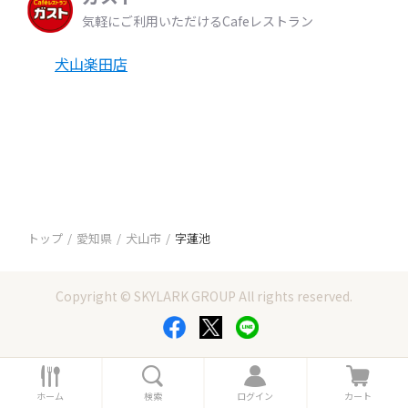
気軽にご利用いただけるCafeレストラン
犬山楽田店
トップ
愛知県
犬山市
字蓮池
Copyright © SKYLARK GROUP All rights reserved.
ホ
検
ロ
カ
ー
索
グ
ー
ホーム
検索
ログイン
カート