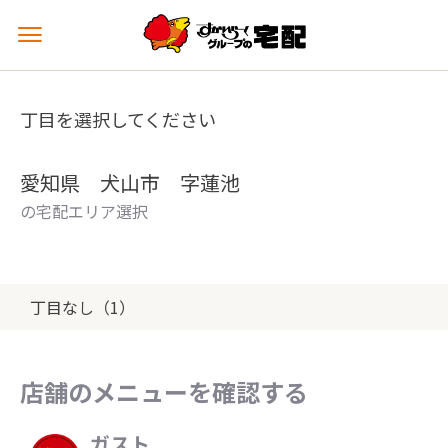
メ
ニ
ュ
ー
丁目を選択してください
を
開
く
愛知県 犬山市 字蓮池
の宅配エリア選択
丁目なし（1）
店舗のメニューを確認する
ガスト