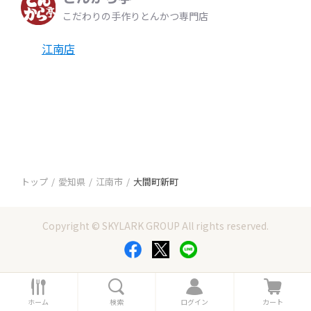
こだわりの手作りとんかつ専門店
江南店
トップ
愛知県
江南市
大間町新町
Copyright © SKYLARK GROUP All rights reserved.
ホ
検
ロ
カ
ー
索
グ
ー
ホーム
検索
ログイン
カート