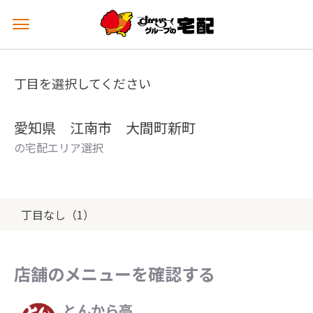
メ
ニ
ュ
ー
丁目を選択してください
を
開
く
愛知県 江南市 大間町新町
の宅配エリア選択
丁目なし（1）
店舗のメニューを確認する
とんから亭