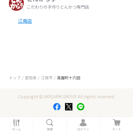
こだわりの手作りとんかつ専門店
江南店
トップ
愛知県
江南市
高屋町十六田
Copyright © SKYLARK GROUP All rights reserved.
ホ
検
ロ
カ
ー
索
グ
ー
ホーム
検索
ログイン
カート