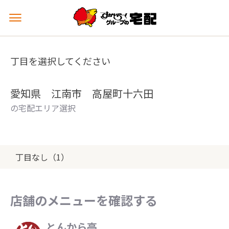
メ
ニ
ュ
ー
丁目を選択してください
を
開
く
愛知県 江南市 高屋町十六田
の宅配エリア選択
丁目なし（1）
店舗のメニューを確認する
とんから亭