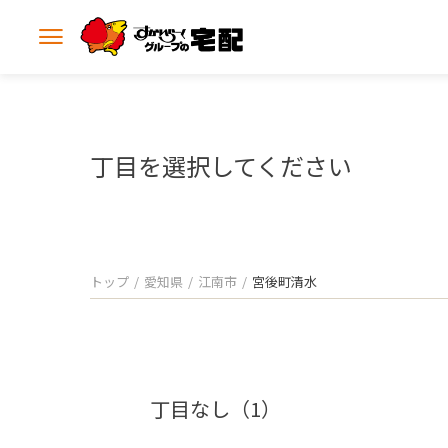
メ
ニ
ュ
ー
を
開
丁目を選択してください
く
トップ
愛知県
江南市
宮後町清水
丁目なし（1）