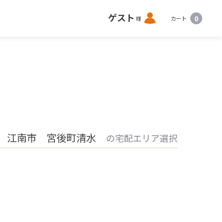
ロ
ゲスト
0
様
カート
グ
イ
ン
 江南市 宮後町清水
の宅配エリア選択