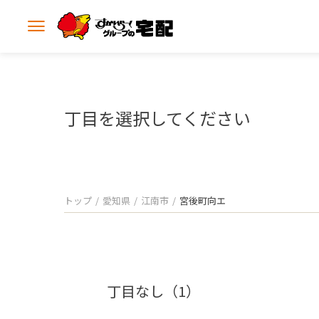
メ
ニ
ュ
ー
を
開
丁目を選択してください
く
トップ
愛知県
江南市
宮後町向エ
丁目なし（1）