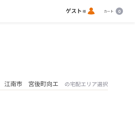
ロ
ゲスト
0
様
カート
グ
イ
ン
 江南市 宮後町向エ
の宅配エリア選択