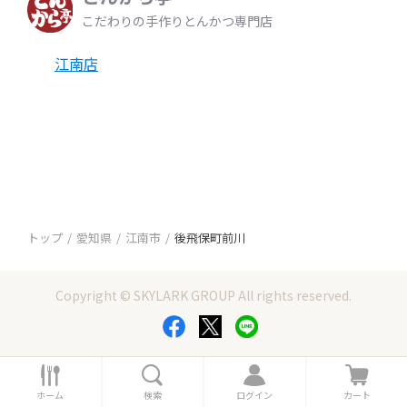
こだわりの手作りとんかつ専門店
江南店
トップ
愛知県
江南市
後飛保町前川
Copyright © SKYLARK GROUP All rights reserved.
ホ
検
ロ
カ
ー
索
グ
ー
ホーム
検索
ログイン
カート