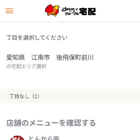
メ
ニ
ュ
ー
丁目を選択してください
を
開
く
愛知県 江南市 後飛保町前川
の宅配エリア選択
丁目なし（1）
店舗のメニューを確認する
とんから亭