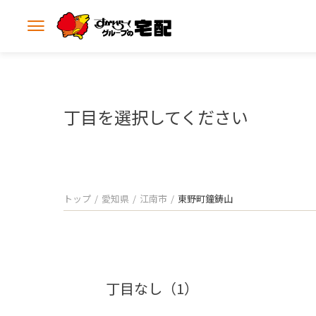
メ
ニ
ュ
ー
を
開
丁目を選択してください
く
トップ
愛知県
江南市
東野町鐘鋳山
丁目なし（1）