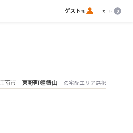
ロ
ゲスト
0
様
カート
グ
イ
ン
江南市 東野町鐘鋳山
の宅配エリア選択