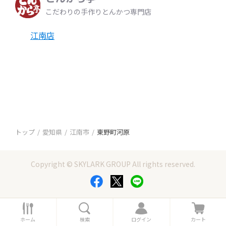
こだわりの手作りとんかつ専門店
江南店
トップ
愛知県
江南市
東野町河原
Copyright © SKYLARK GROUP All rights reserved.
ホ
検
ロ
カ
ー
索
グ
ー
ホーム
検索
ログイン
カート