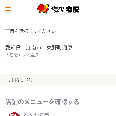
メ
ニ
ュ
ー
丁目を選択してください
を
開
く
愛知県 江南市 東野町河原
の宅配エリア選択
丁目なし（1）
店舗のメニューを確認する
とんから亭