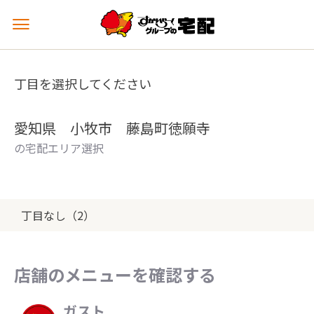
メ
ニ
ュ
ー
丁目を選択してください
を
開
く
愛知県 小牧市 藤島町徳願寺
の宅配エリア選択
丁目なし（2）
店舗のメニューを確認する
ガスト