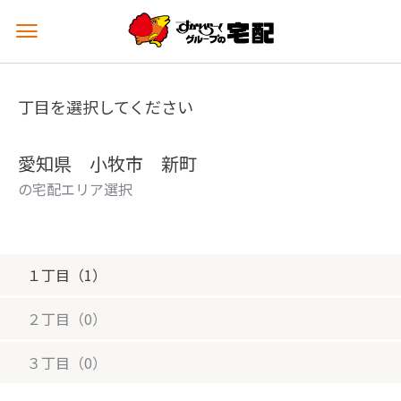
メ
ニ
ュ
ー
丁目を選択してください
を
開
く
愛知県 小牧市 新町
の宅配エリア選択
１丁目（1）
２丁目（0）
３丁目（0）