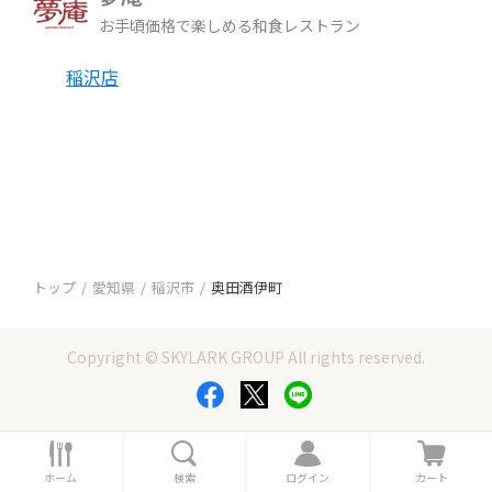
お手頃価格で楽しめる和食レストラン
稲沢店
トップ
愛知県
稲沢市
奥田酒伊町
Copyright © SKYLARK GROUP All rights reserved.
ホ
検
ロ
カ
ー
索
グ
ー
ホーム
検索
ログイン
カート