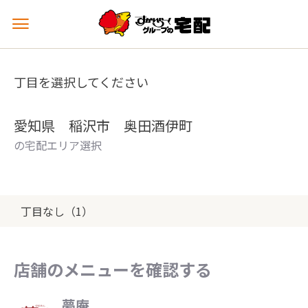
メ
ニ
ュ
ー
丁目を選択してください
を
開
く
愛知県 稲沢市 奥田酒伊町
の宅配エリア選択
丁目なし（1）
店舗のメニューを確認する
夢庵