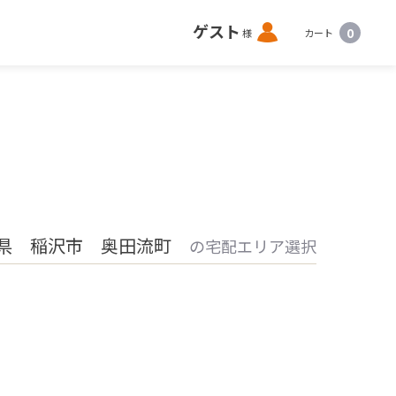
ロ
ゲスト
0
様
カート
グ
イ
ン
県 稲沢市 奥田流町
の宅配エリア選択