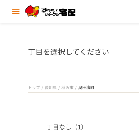
メ
ニ
ュ
ー
を
開
丁目を選択してください
く
トップ
愛知県
稲沢市
奥田流町
丁目なし（1）