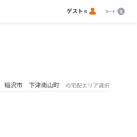
ロ
ゲスト
0
様
カート
グ
イ
ン
 稲沢市 下津南山町
の宅配エリア選択