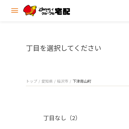
メ
ニ
ュ
ー
を
開
丁目を選択してください
く
トップ
愛知県
稲沢市
下津南山町
丁目なし（2）