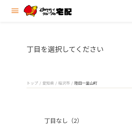
メ
ニ
ュ
ー
を
開
丁目を選択してください
く
トップ
愛知県
稲沢市
陸田一里山町
丁目なし（2）