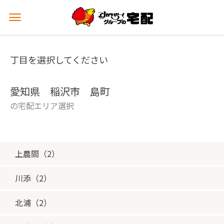
メ
ニ
ュ
ー
丁目を選択してください
を
開
く
愛知県 稲沢市 島町
の宅配エリア選択
上農間（2）
川添（2）
北浦（2）