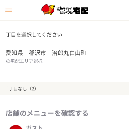
メ
ニ
ュ
ー
丁目を選択してください
を
開
く
愛知県 稲沢市 治郎丸白山町
の宅配エリア選択
丁目なし（2）
店舗のメニューを確認する
ガスト