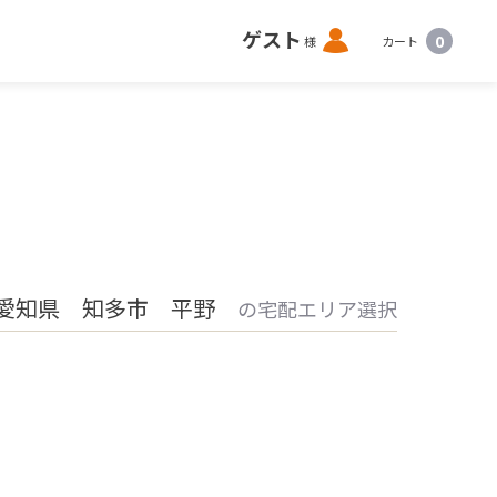
ロ
ゲスト
0
様
カート
グ
イ
ン
愛知県 知多市 平野
の宅配エリア選択