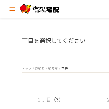
メ
ニ
ュ
ー
を
開
丁目を選択してください
く
トップ
愛知県
知多市
平野
１丁目（3）