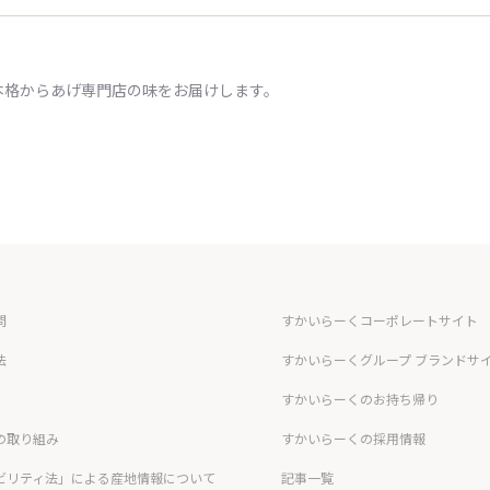
本格からあげ専門店の味をお届けします。
問
すかいらーくコーポレートサイト
法
すかいらーくグループ ブランドサ
すかいらーくのお持ち帰り
の取り組み
すかいらーくの採用情報
ビリティ法」による産地情報について
記事一覧