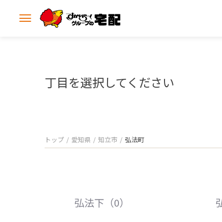
メ
ニ
ュ
ー
を
開
丁目を選択してください
く
トップ
愛知県
知立市
弘法町
弘法下（0）