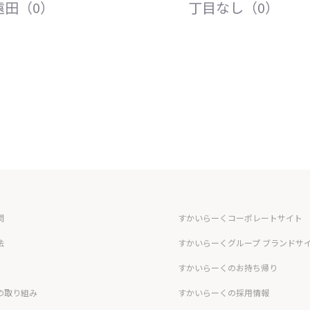
遠田（0）
丁目なし（0）
問
すかいらーくコーポレートサイト
法
すかいらーくグループ ブランドサ
すかいらーくのお持ち帰り
の取り組み
すかいらーくの採用情報