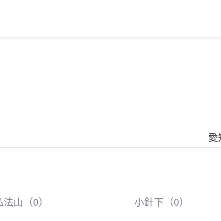
愛
弘法山（0）
小針下（0）