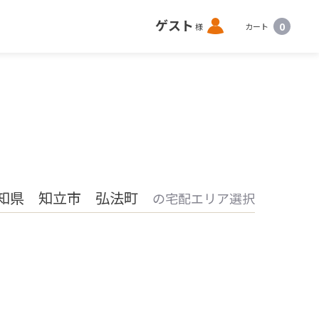
ロ
ゲスト
0
様
カート
グ
イ
ン
知県 知立市 弘法町
の宅配エリア選択