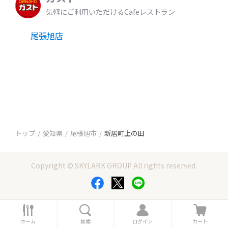
気軽にご利用いただけるCafeレストラン
尾張旭店
トップ
愛知県
尾張旭市
新居町上の田
Copyright © SKYLARK GROUP All rights reserved.
ホ
検
ロ
カ
ー
索
グ
ー
ホーム
検索
ログイン
カート