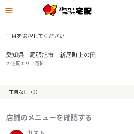
メ
ニ
ュ
ー
丁目を選択してください
を
開
く
愛知県 尾張旭市 新居町上の田
の宅配エリア選択
丁目なし（1）
店舗のメニューを確認する
ガスト