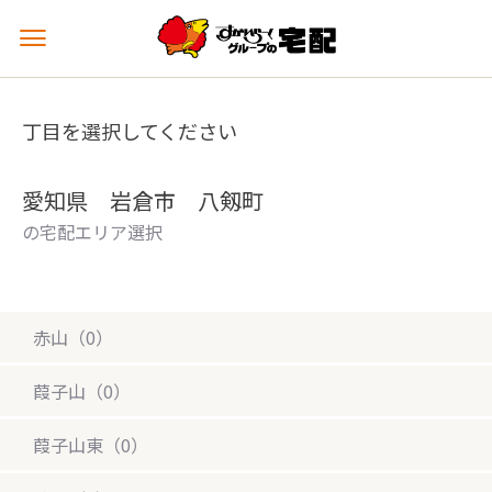
メ
ニ
ュ
ー
丁目を選択してください
を
開
く
愛知県 岩倉市 八剱町
の宅配エリア選択
赤山（0）
葭子山（0）
葭子山東（0）