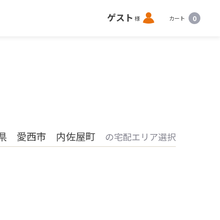
ロ
ゲスト
0
様
カート
グ
イ
ン
県 愛西市 内佐屋町
の宅配エリア選択