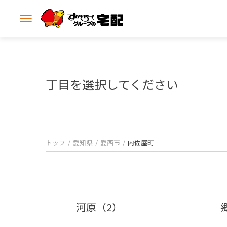
メ
ニ
ュ
ー
を
開
丁目を選択してください
く
トップ
愛知県
愛西市
内佐屋町
河原（2）