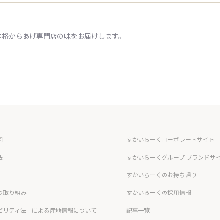
本格からあげ専門店の味をお届けします。
問
すかいらーくコーポレートサイト
法
すかいらーくグループ ブランドサ
すかいらーくのお持ち帰り
の取り組み
すかいらーくの採用情報
ビリティ法」による産地情報について
記事一覧