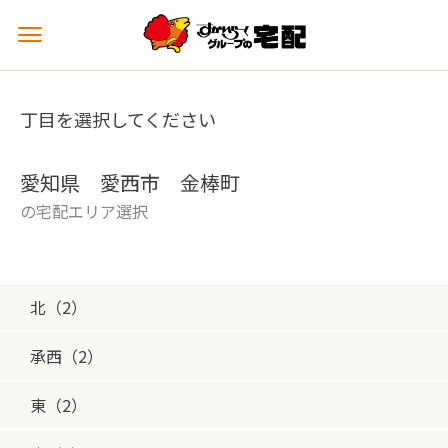
メ
ニ
ュ
ー
丁目を選択してください
を
開
く
愛知県 愛西市 金棒町
の宅配エリア選択
北（2）
承西（2）
東（2）