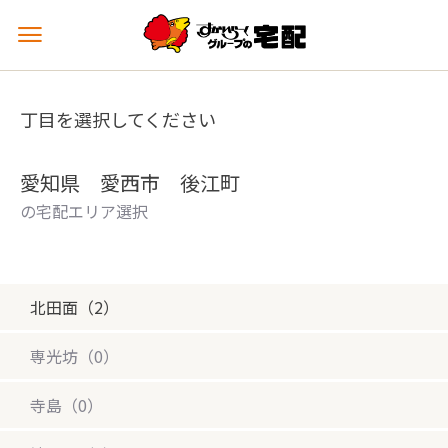
メ
ニ
ュ
ー
丁目を選択してください
を
開
く
愛知県 愛西市 後江町
の宅配エリア選択
北田面（2）
専光坊（0）
寺島（0）