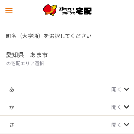
メ
ニ
ュ
ー
町名（大字通）を選択してください
を
開
く
愛知県 あま市
の宅配エリア選択
あ
開く
か
開く
さ
開く