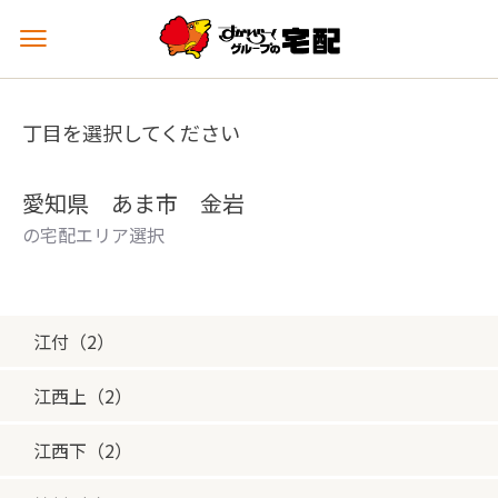
メ
ニ
ュ
ー
丁目を選択してください
を
開
く
愛知県 あま市 金岩
の宅配エリア選択
江付（2）
江西上（2）
江西下（2）