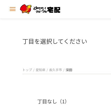
メ
ニ
ュ
ー
を
開
丁目を選択してください
く
トップ
愛知県
長久手市
深田
丁目なし（1）