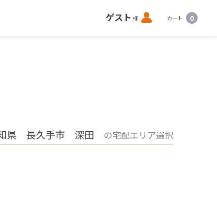
ロ
ゲスト
0
様
カート
グ
イ
ン
知県 長久手市 深田
の宅配エリア選択