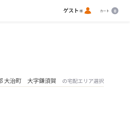
ロ
ゲスト
0
様
カート
グ
イ
ン
郡 大治町 大字鎌須賀
の宅配エリア選択