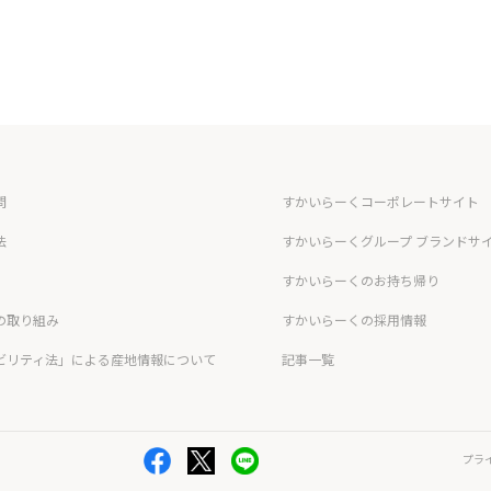
問
すかいらーくコーポレートサイト
法
すかいらーくグループ ブランドサ
すかいらーくのお持ち帰り
の取り組み
すかいらーくの採用情報
ビリティ法」による産地情報について
記事一覧
プラ