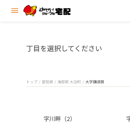
メ
ニ
ュ
ー
を
開
丁目を選択してください
く
トップ
愛知県
海部郡 大治町
大字鎌須賀
字川畔（2）