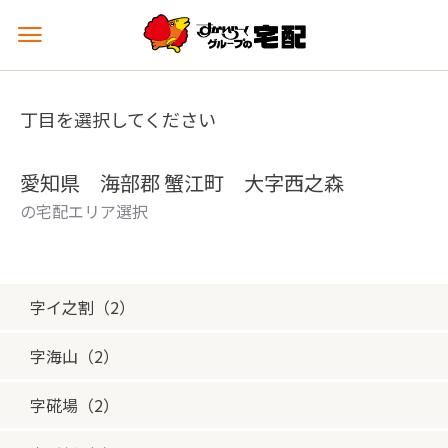
メ
ニ
ュ
ー
丁目を選択してください
を
開
く
愛知県 海部郡 蟹江町 大字西之森
の宅配エリア選択
字イ之割（2）
字海山（2）
字硴場（2）