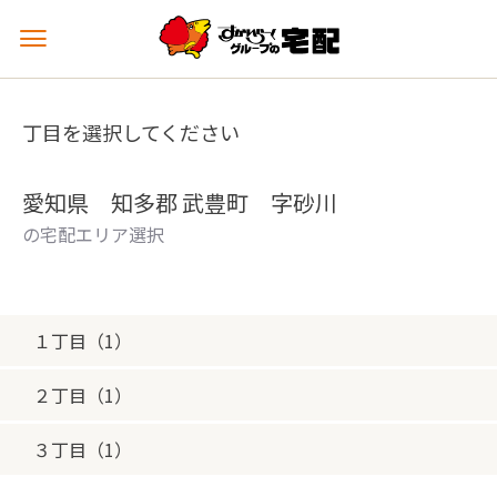
メ
ニ
ュ
ー
丁目を選択してください
を
開
く
愛知県 知多郡 武豊町 字砂川
の宅配エリア選択
１丁目（1）
２丁目（1）
３丁目（1）