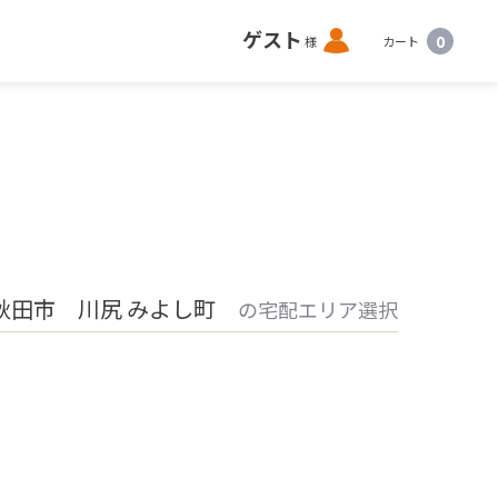
ロ
ゲスト
0
様
カート
グ
イ
ン
秋田市 川尻 みよし町
の宅配エリア選択