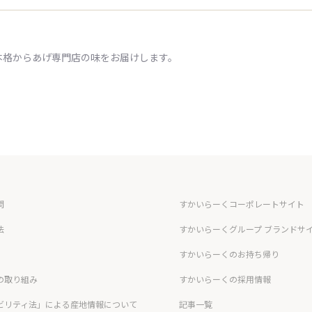
本格からあげ専門店の味をお届けします。
問
すかいらーくコーポレートサイト
法
すかいらーくグループ ブランドサ
すかいらーくのお持ち帰り
の取り組み
すかいらーくの採用情報
ビリティ法」による産地情報について
記事一覧