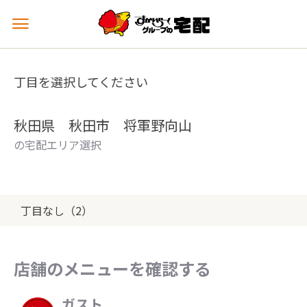
メ
ニ
ュ
ー
丁目を選択してください
を
開
く
秋田県 秋田市 将軍野向山
の宅配エリア選択
丁目なし（2）
店舗のメニューを確認する
ガスト