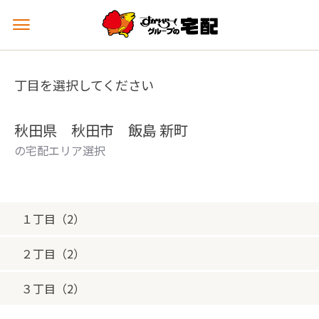
メ
ニ
ュ
ー
丁目を選択してください
を
開
く
秋田県 秋田市 飯島 新町
の宅配エリア選択
１丁目（2）
２丁目（2）
３丁目（2）