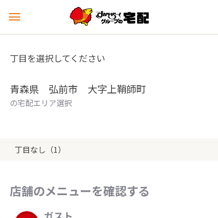
メ
ニ
ュ
ー
丁目を選択してください
を
開
く
青森県 弘前市 大字上鞘師町
の宅配エリア選択
丁目なし（1）
店舗のメニューを確認する
ガスト