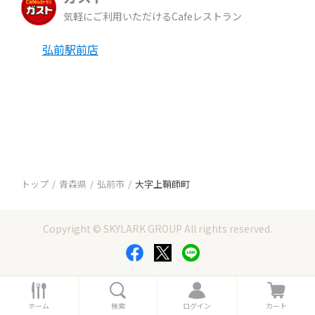
気軽にご利用いただけるCafeレストラン
弘前駅前店
トップ
青森県
弘前市
大字上鞘師町
Copyright © SKYLARK GROUP All rights reserved.
ホ
検
ロ
カ
ー
索
グ
ー
ホーム
検索
ログイン
カート