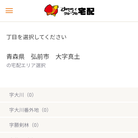
メ
ニ
ュ
ー
丁目を選択してください
を
開
く
青森県 弘前市 大字真土
の宅配エリア選択
字大川（0）
字大川番外地（0）
字勝剣林（0）