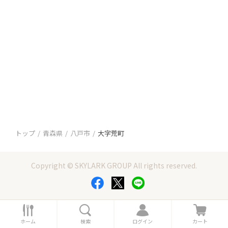
トップ
青森県
八戸市
大字荒町
Copyright © SKYLARK GROUP All rights reserved.
ホ
検
ロ
カ
ー
索
グ
ー
ホーム
検索
ログイン
カート