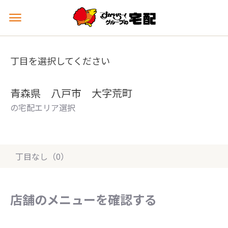
メ
ニ
ュ
ー
丁目を選択してください
を
開
く
青森県 八戸市 大字荒町
の宅配エリア選択
丁目なし（0）
店舗のメニューを確認する