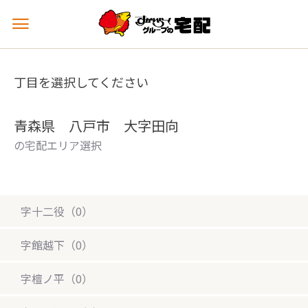
メ
ニ
ュ
ー
丁目を選択してください
を
開
く
青森県 八戸市 大字田向
の宅配エリア選択
字十二役（0）
字館越下（0）
字檀ノ平（0）