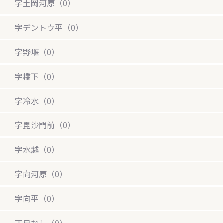
字土岡河原（0）
字デントウ平（0）
字野堰（0）
字橋下（0）
字冷水（0）
字毘沙門前（0）
字水越（0）
字向河原（0）
字向平（0）
丁目なし（0）