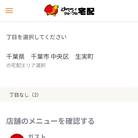
メ
ニ
ュ
ー
丁目を選択してください
を
開
く
千葉県 千葉市 中央区 生実町
の宅配エリア選択
丁目なし（2）
店舗のメニューを確認する
ガスト