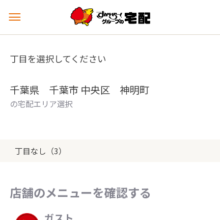
メ
ニ
ュ
ー
丁目を選択してください
を
開
く
千葉県 千葉市 中央区 神明町
の宅配エリア選択
丁目なし（3）
店舗のメニューを確認する
ガスト