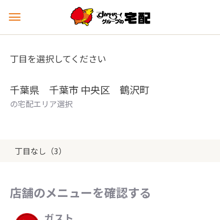
メ
ニ
ュ
ー
丁目を選択してください
を
開
く
千葉県 千葉市 中央区 鶴沢町
の宅配エリア選択
丁目なし（3）
店舗のメニューを確認する
ガスト