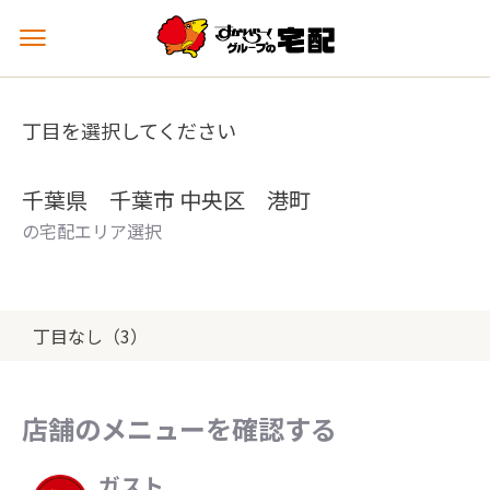
メ
ニ
ュ
ー
丁目を選択してください
を
開
く
千葉県 千葉市 中央区 港町
の宅配エリア選択
丁目なし（3）
店舗のメニューを確認する
ガスト