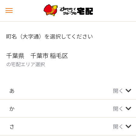
メ
ニ
ュ
ー
町名（大字通）を選択してください
を
開
く
千葉県 千葉市 稲毛区
の宅配エリア選択
あ
開く
か
開く
さ
開く