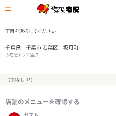
メ
ニ
ュ
ー
丁目を選択してください
を
開
く
千葉県 千葉市 若葉区 坂月町
の宅配エリア選択
丁目なし（3）
店舗のメニューを確認する
ガスト