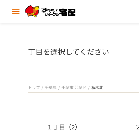
メ
ニ
ュ
ー
を
開
丁目を選択してください
く
トップ
千葉県
千葉市 若葉区
桜木北
１丁目（2）