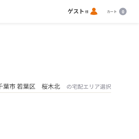
ロ
ゲスト
0
様
カート
グ
イ
ン
千葉市 若葉区 桜木北
の宅配エリア選択