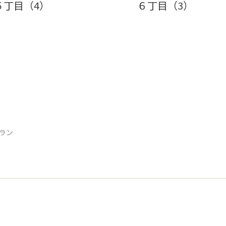
５丁目（4）
６丁目（3）
トラン