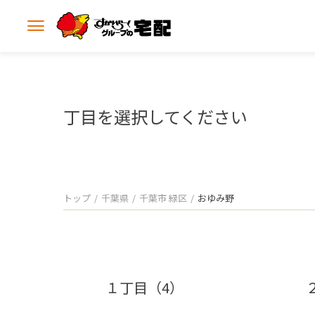
メ
ニ
ュ
ー
を
開
丁目を選択してください
く
トップ
千葉県
千葉市 緑区
おゆみ野
１丁目（4）