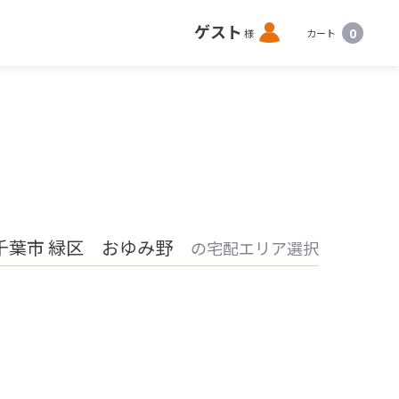
ロ
ゲスト
0
様
カート
グ
イ
ン
千葉市 緑区 おゆみ野
の宅配エリア選択