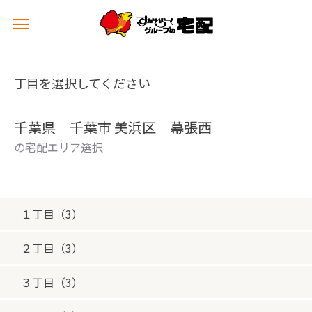
メ
ニ
ュ
ー
丁目を選択してください
を
開
く
千葉県 千葉市 美浜区 幕張西
の宅配エリア選択
１丁目（3）
２丁目（3）
３丁目（3）