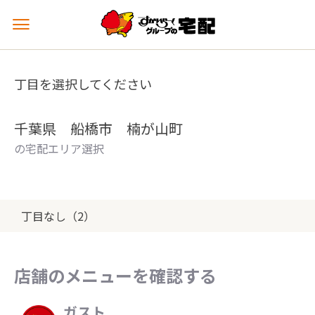
メ
ニ
ュ
ー
丁目を選択してください
を
開
く
千葉県 船橋市 楠が山町
の宅配エリア選択
丁目なし（2）
店舗のメニューを確認する
ガスト