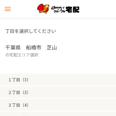
メ
ニ
ュ
ー
丁目を選択してください
を
開
く
千葉県 船橋市 芝山
の宅配エリア選択
１丁目（3）
２丁目（3）
３丁目（4）